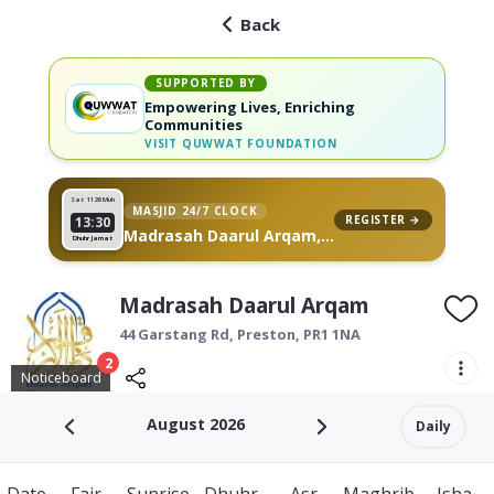
Back
SUPPORTED BY
Empowering Lives, Enriching
Communities
VISIT
QUWWAT FOUNDATION
Sat 11
26 Muh
MASJID 24/7 CLOCK
REGISTER →
13:30
Madrasah Daarul Arqam,
Dhuhr Jamat
on your wall
Madrasah Daarul Arqam
44 Garstang Rd,
Preston
,
PR1 1NA
2
Noticeboard
August 2026
Daily