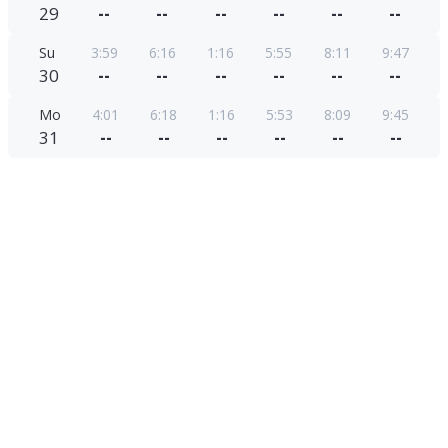
29
--
--
--
--
--
--
Su
3:59
6:16
1:16
5:55
8:11
9:47
30
--
--
--
--
--
--
Mo
4:01
6:18
1:16
5:53
8:09
9:45
31
--
--
--
--
--
--