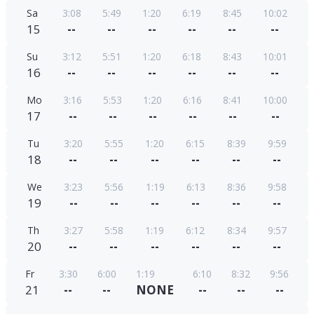
Sa
3:08
5:49
1:20
6:19
8:45
10:02
15
--
--
--
--
--
--
Su
3:12
5:51
1:20
6:18
8:43
10:01
16
--
--
--
--
--
--
Mo
3:16
5:53
1:20
6:16
8:41
10:00
17
--
--
--
--
--
--
Tu
3:20
5:55
1:20
6:15
8:39
9:59
18
--
--
--
--
--
--
We
3:23
5:56
1:19
6:13
8:36
9:58
19
--
--
--
--
--
--
Th
3:27
5:58
1:19
6:12
8:34
9:57
20
--
--
--
--
--
--
Fr
3:30
6:00
1:19
6:10
8:32
9:56
21
--
--
NONE
--
--
--