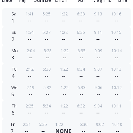
Date
Fajr
Sunrise
Dhuhr
Asr
Maghrib
Isha
Sa
1:41
5:25
1:22
6:38
9:13
10:16
1
--
--
--
--
--
--
Su
1:54
5:27
1:22
6:36
9:11
10:15
2
--
--
--
--
--
--
Mo
2:04
5:28
1:22
6:35
9:09
10:14
3
--
--
--
--
--
--
Tu
2:12
5:30
1:22
6:34
9:07
10:13
4
--
--
--
--
--
--
We
2:19
5:32
1:22
6:33
9:06
10:12
5
--
--
--
--
--
--
Th
2:25
5:34
1:22
6:32
9:04
10:11
6
--
--
--
--
--
--
Fr
2:31
5:35
1:22
6:30
9:02
10:10
7
--
--
NONE
--
--
--