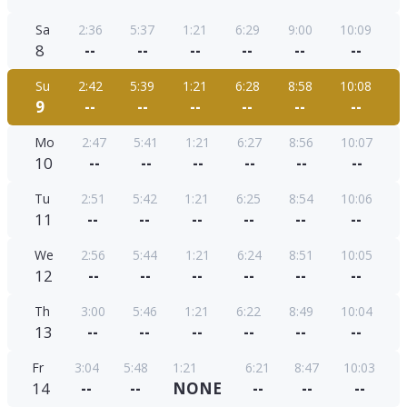
Sa
2:36
5:37
1:21
6:29
9:00
10:09
8
--
--
--
--
--
--
Su
2:42
5:39
1:21
6:28
8:58
10:08
9
--
--
--
--
--
--
Mo
2:47
5:41
1:21
6:27
8:56
10:07
10
--
--
--
--
--
--
Tu
2:51
5:42
1:21
6:25
8:54
10:06
11
--
--
--
--
--
--
We
2:56
5:44
1:21
6:24
8:51
10:05
12
--
--
--
--
--
--
Th
3:00
5:46
1:21
6:22
8:49
10:04
13
--
--
--
--
--
--
Fr
3:04
5:48
1:21
6:21
8:47
10:03
14
--
--
NONE
--
--
--