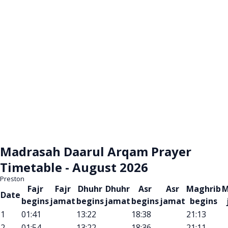
Madrasah Daarul Arqam Prayer
Timetable - August 2026
Preston
Fajr
Fajr
Dhuhr
Dhuhr
Asr
Asr
Maghrib
M
Date
begins
jamat
begins
jamat
begins
jamat
begins
1
01:41
13:22
18:38
21:13
2
01:54
13:22
18:36
21:11