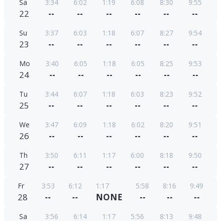
Sa
3:34
6:02
1:19
6:08
8:30
9:55
22
--
--
--
--
--
--
Su
3:37
6:03
1:18
6:07
8:27
9:54
23
--
--
--
--
--
--
Mo
3:40
6:05
1:18
6:05
8:25
9:53
24
--
--
--
--
--
--
Tu
3:44
6:07
1:18
6:03
8:23
9:52
25
--
--
--
--
--
--
We
3:47
6:09
1:18
6:02
8:20
9:51
26
--
--
--
--
--
--
Th
3:50
6:11
1:17
6:00
8:18
9:50
27
--
--
--
--
--
--
Fr
3:53
6:12
1:17
5:58
8:16
9:49
28
--
--
NONE
--
--
--
Sa
3:56
6:14
1:17
5:56
8:13
9:48