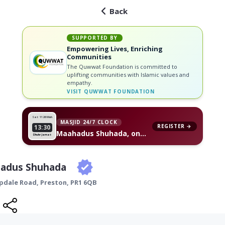
Back
SUPPORTED BY
Empowering Lives, Enriching
Communities
The Quwwat Foundation is committed to
uplifting communities with Islamic values and
empathy.
VISIT
QUWWAT FOUNDATION
Sat 11
26 Muh
MASJID 24/7 CLOCK
REGISTER →
13:30
Maahadus Shuhada, on
Dhuhr Jamat
your wall
adus Shuhada
pdale Road,
Preston
,
PR1 6QB