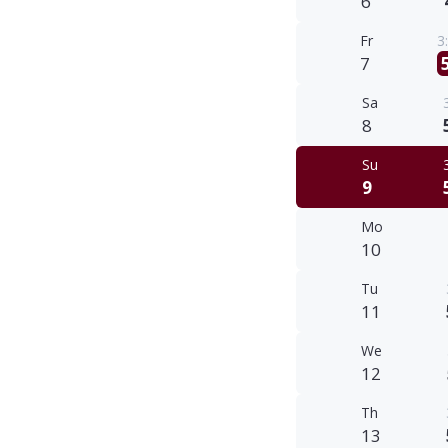
6
Fr
3
7
Sa
8
Su
9
Mo
10
Tu
11
We
12
Th
13