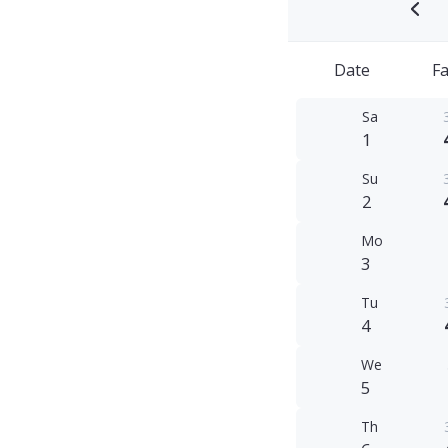
Date
Fa
Sa
1
Su
2
Mo
3
Tu
4
We
5
Th