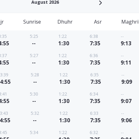
August 2026
jr
Sunrise
Dhuhr
Asr
Maghri
3:35
5:25
1:22
6:38
--
4:55
--
1:30
7:35
9:13
3:37
5:27
1:22
6:36
--
4:55
--
1:30
7:35
9:11
3:39
5:28
1:22
6:35
--
4:55
--
1:30
7:35
9:09
3:41
5:30
1:22
6:34
--
4:55
--
1:30
7:35
9:07
3:43
5:32
1:22
6:33
--
4:55
--
1:30
7:35
9:06
3:45
5:34
1:22
6:32
--