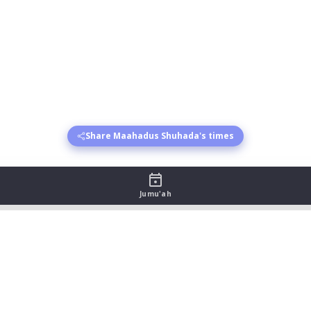
Share Maahadus Shuhada's times
Jumu'ah
table - August 2026
sr begins
Asr jamat
Maghrib begins
Maghrib jamat
Isha 
:38
19:35
21:13
22:16
:36
19:35
21:11
22:15
:35
19:35
21:09
22:14