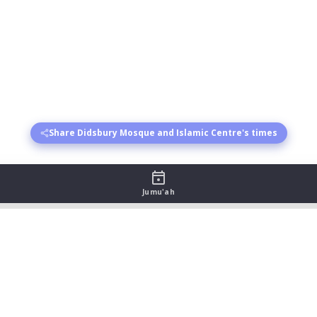
Share Didsbury Mosque and Islamic Centre's times
Jumu'ah
entre Prayer Timetable - Augus
sr begins
Asr jamat
Maghrib begins
Maghrib jamat
Isha 
:28
18:00
21:08
22:23
:27
18:00
21:06
22:21
:26
18:00
21:04
22:19