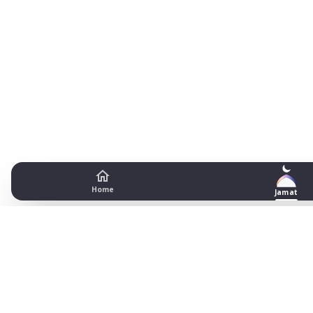
Home
Jamat
Didsbury Mosque and Islamic C
Manchester
Date
Fajr begins
Fajr jamat
Dhuhr begins
Dhuhr jamat
A
1
03:55
04:30
13:20
13:20
17
2
03:56
04:30
13:20
13:30
17
3
03:58
04:30
13:20
13:30
17