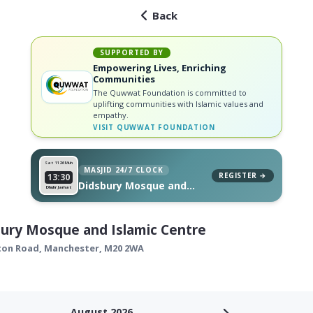
Back
SUPPORTED BY
Empowering Lives, Enriching
Communities
The Quwwat Foundation is committed to
uplifting communities with Islamic values and
empathy.
VISIT
QUWWAT FOUNDATION
Sat 11
26 Muh
MASJID 24/7 CLOCK
REGISTER →
13:30
Didsbury Mosque and
Dhuhr Jamat
Islamic Centre, on your
wall
ury Mosque and Islamic Centre
ton Road,
Manchester
,
M20 2WA
August 2026