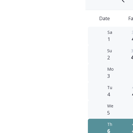
Date
Fa
Sa
1
Su
3
2
Mo
3
Tu
4
We
5
Th
6