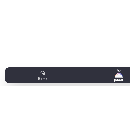
Home
Jamat
Pudsey Mosque Prayer Timetabl
Leeds
Date
Fajr begins
Fajr jamat
Dhuhr begins
Dhuhr jamat
A
1
03:08
13:16
18
2
03:10
13:16
18
3
03:11
13:16
18