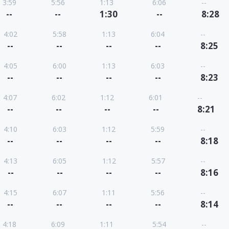
3:59
5:56
1:13
6:06
--
--
--
1:30
--
8:28
4:02
5:58
1:13
6:04
--
--
--
--
--
8:25
4:05
6:00
1:13
6:03
--
--
--
--
--
8:23
4:07
6:02
1:12
6:01
--
--
--
--
--
8:21
4:10
6:03
1:12
5:59
--
--
--
--
--
8:18
4:13
6:05
1:12
5:57
--
--
--
--
--
8:16
4:15
6:07
1:11
5:56
--
--
--
--
--
8:14
4:18
6:09
1:11
5:54
--