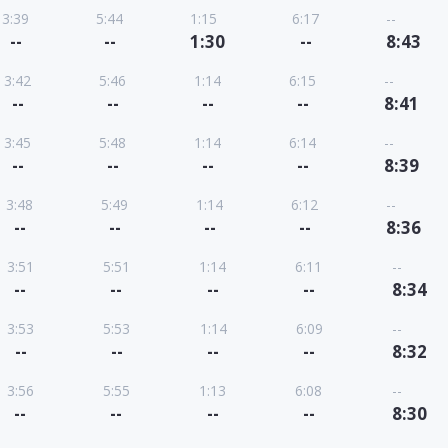
3:39
5:44
1:15
6:17
--
--
--
1:30
--
8:43
3:42
5:46
1:14
6:15
--
--
--
--
--
8:41
3:45
5:48
1:14
6:14
--
--
--
--
--
8:39
3:48
5:49
1:14
6:12
--
--
--
--
--
8:36
3:51
5:51
1:14
6:11
--
--
--
--
--
8:34
3:53
5:53
1:14
6:09
--
--
--
--
--
8:32
3:56
5:55
1:13
6:08
--
--
--
--
--
8:30