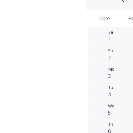
Date
Fa
Sa
1
Su
2
Mo
3
Tu
4
We
5
Th
6