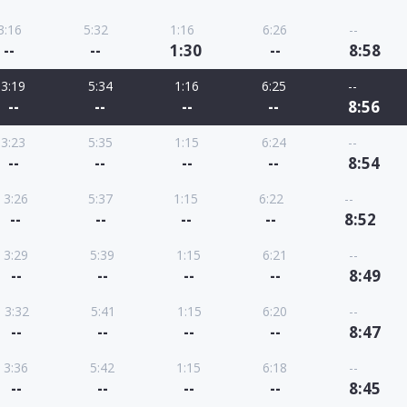
3:16
5:32
1:16
6:26
--
--
--
1:30
--
8:58
3:19
5:34
1:16
6:25
--
--
--
--
--
8:56
3:23
5:35
1:15
6:24
--
--
--
--
--
8:54
3:26
5:37
1:15
6:22
--
--
--
--
--
8:52
3:29
5:39
1:15
6:21
--
--
--
--
--
8:49
3:32
5:41
1:15
6:20
--
--
--
--
--
8:47
3:36
5:42
1:15
6:18
--
--
--
--
--
8:45