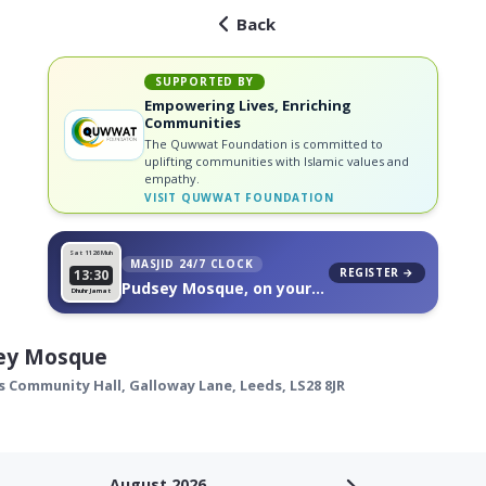
Back
SUPPORTED BY
Empowering Lives, Enriching
Communities
The Quwwat Foundation is committed to
uplifting communities with Islamic values and
empathy.
VISIT
QUWWAT FOUNDATION
Sat 11
26 Muh
MASJID 24/7 CLOCK
REGISTER →
13:30
Pudsey Mosque, on your
Dhuhr Jamat
wall
ey Mosque
s Community Hall, Galloway Lane,
Leeds
,
LS28 8JR
August 2026