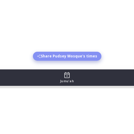
Share Pudsey Mosque's times
Jumu'ah
e - August 2026
sr begins
Asr jamat
Maghrib begins
Maghrib jamat
Isha 
:34
21:09
22:09
:32
21:07
22:07
:31
21:05
22:05