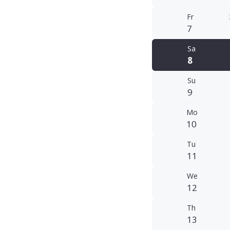
Fr
7
Sa
8
Su
9
Mo
10
Tu
11
We
12
Th
13