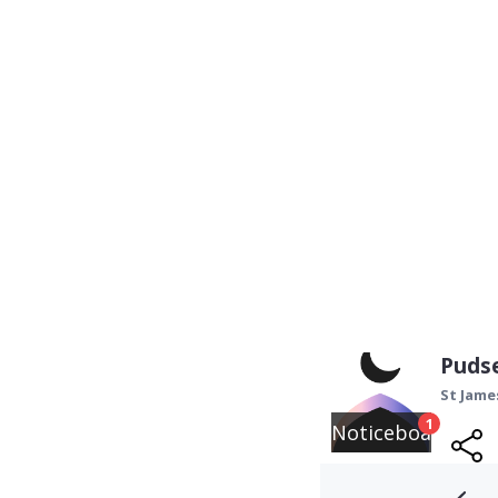
Puds
St Jame
1
Noticeboard