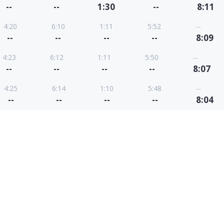
--
--
1:30
--
8:11
4:20
6:10
1:11
5:52
--
--
--
--
--
8:09
4:23
6:12
1:11
5:50
--
--
--
--
--
8:07
4:25
6:14
1:10
5:48
--
--
--
--
--
8:04